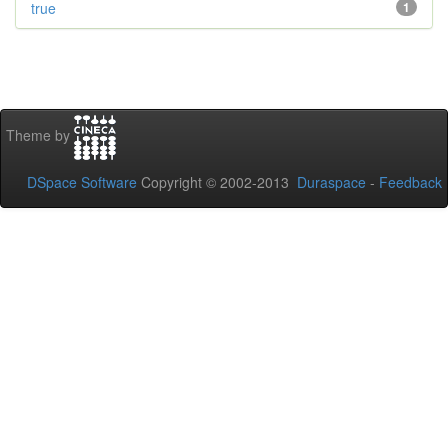
true
1
Theme by
DSpace Software
Copyright © 2002-2013
Duraspace
-
Feedback