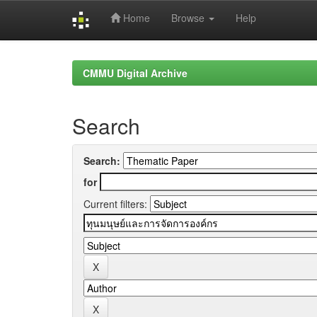
Home
Browse
Help
Skip
navigation
CMMU Digital Archive
Search
Search:
for
Current filters: