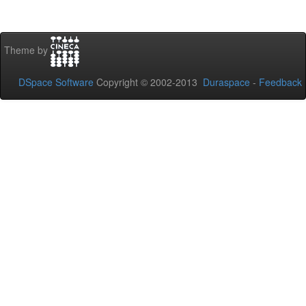
Theme by
DSpace Software
Copyright © 2002-2013
Duraspace
-
Feedback