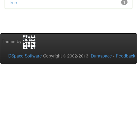
true
1
Theme by
DSpace Software
Copyright © 2002-2013
Duraspace
-
Feedback