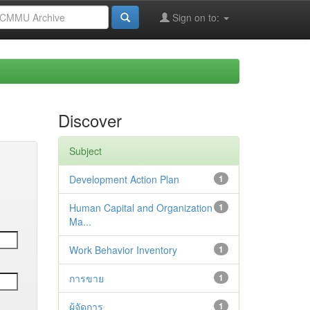
Sign on to:
Discover
Subject
Development Action Plan
1
Human Capital and Organization
1
Ma...
Work Behavior Inventory
1
การขาย
1
ผู้จัดการ
1