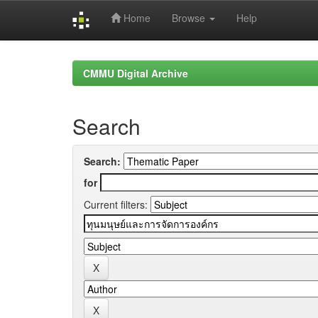
Home
Browse
Help
Skip
navigation
CMMU Digital Archive
Search
Search:
for
Current filters: