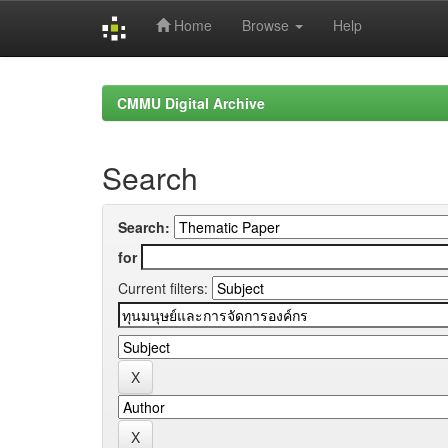
Home
Browse
Help
Skip
navigation
CMMU Digital Archive
Search
Search:
for
Current filters: