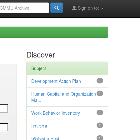
Sign on to:
Discover
Subject
Development Action Plan
1
Human Capital and Organization
1
Ma...
Work Behavior Inventory
1
การขาย
1
บริษัทข้ามชาติ
1