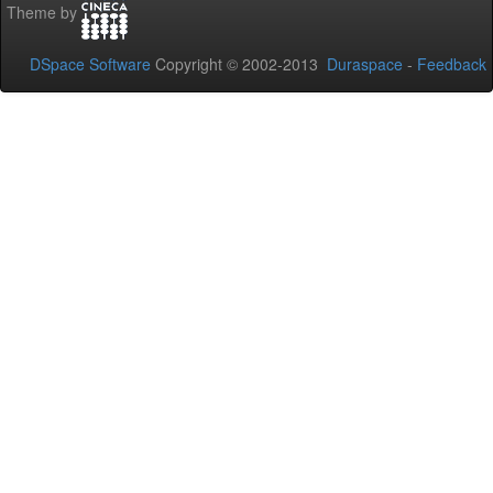
Theme by
DSpace Software
Copyright © 2002-2013
Duraspace
-
Feedback