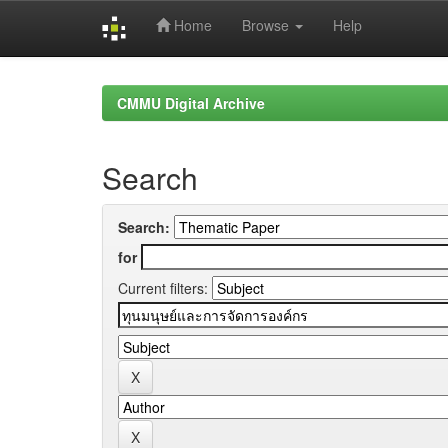
Home
Browse
Help
Skip
navigation
CMMU Digital Archive
Search
Search:
for
Current filters: