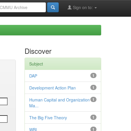
Sign on to:
Discover
Subject
DAP
1
Development Action Plan
1
Human Capital and Organization
1
Ma...
The Big Five Theory
1
WBI
1