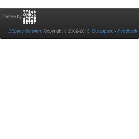
Theme by
DSpace Software
Copyright © 2002-2013
Duraspace
-
Feedback