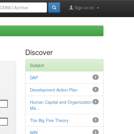
Sign on to:
Discover
Subject
DAP
1
Development Action Plan
1
Human Capital and Organization
1
Ma...
The Big Five Theory
1
WBI
1