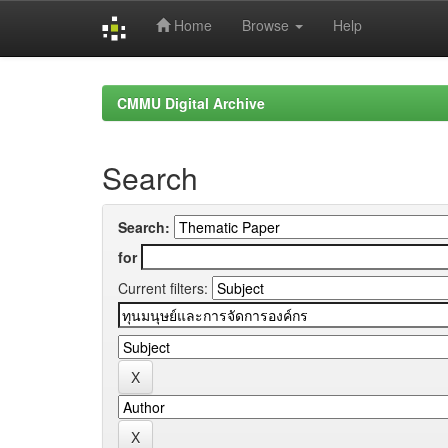
Home
Browse
Help
Skip
navigation
CMMU Digital Archive
Search
Search:
for
Current filters: