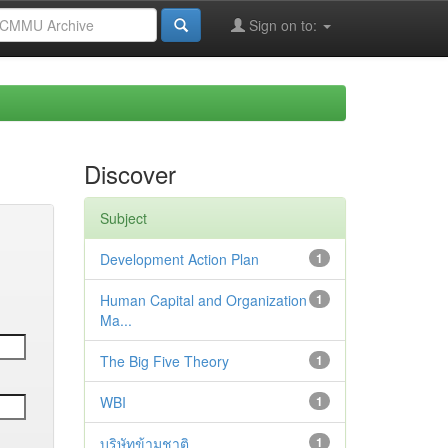
Sign on to:
Discover
Subject
Development Action Plan
1
Human Capital and Organization
1
Ma...
The Big Five Theory
1
WBI
1
บริษัทข้ามชาติ
1