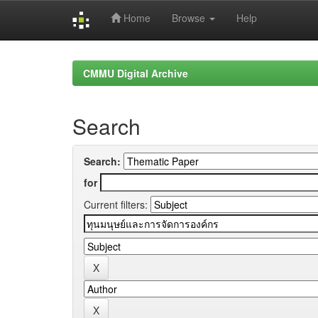
Home
Browse
Help
Skip
navigation
CMMU Digital Archive
Search
Search:
for
Current filters: