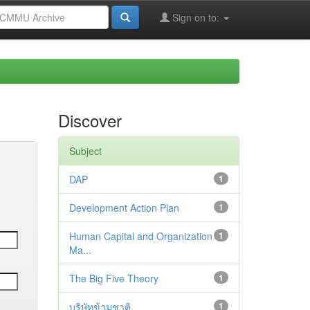
Sign on to:
Discover
Subject
DAP
1
Development Action Plan
1
Human Capital and Organization
1
Ma...
The Big Five Theory
1
บริษัทข้ามชาติ
1