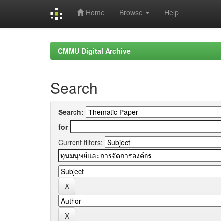
Home
Browse
Help
Skip
navigation
CMMU Digital Archive
Search
Search:
for
Current filters: