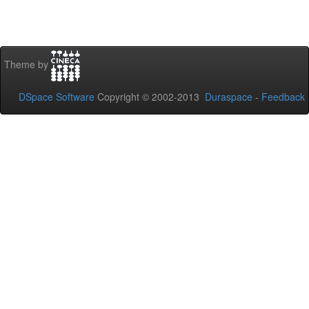
Theme by
DSpace Software
Copyright © 2002-2013
Duraspace
-
Feedback