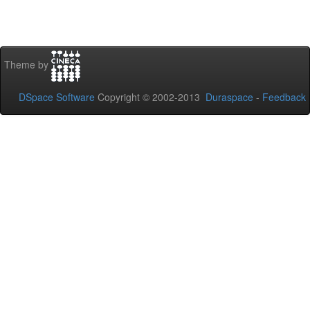
Theme by
DSpace Software
Copyright © 2002-2013
Duraspace
-
Feedback