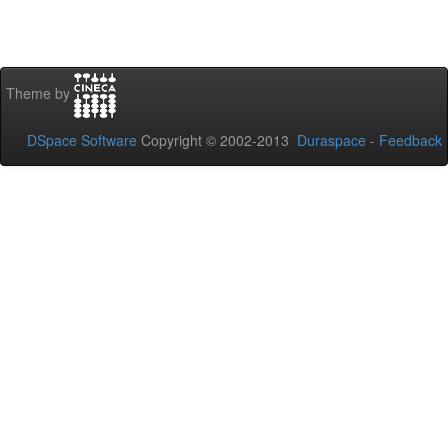
Theme by
DSpace Software
Copyright © 2002-2013
Duraspace
-
Feedback