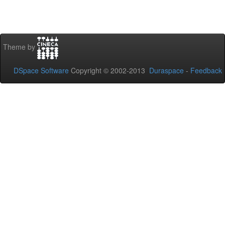
Theme by
DSpace Software
Copyright © 2002-2013
Duraspace
-
Feedback