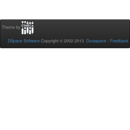
Theme by
DSpace Software
Copyright © 2002-2013
Duraspace
-
Feedback