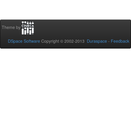
Theme by
DSpace Software
Copyright © 2002-2013
Duraspace
-
Feedback