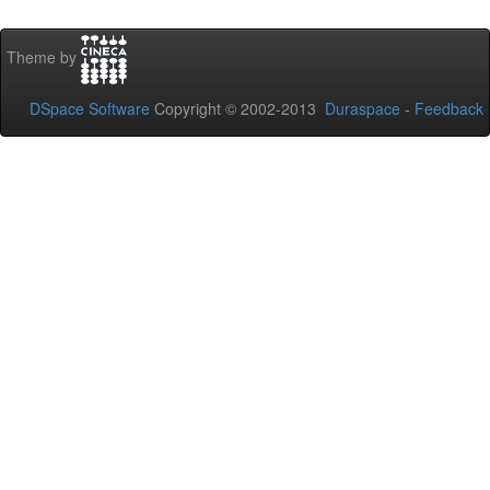
Theme by
DSpace Software
Copyright © 2002-2013
Duraspace
-
Feedback