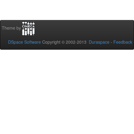
Theme by
DSpace Software
Copyright © 2002-2013
Duraspace
-
Feedback