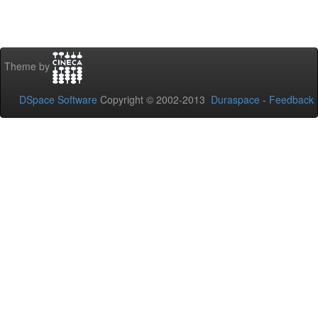
Theme by
DSpace Software
Copyright © 2002-2013
Duraspace
-
Feedback