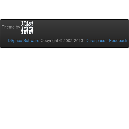
Theme by
DSpace Software
Copyright © 2002-2013
Duraspace
-
Feedback