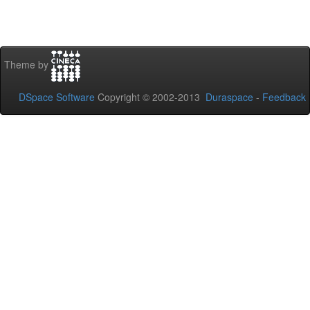
Theme by
DSpace Software
Copyright © 2002-2013
Duraspace
-
Feedback