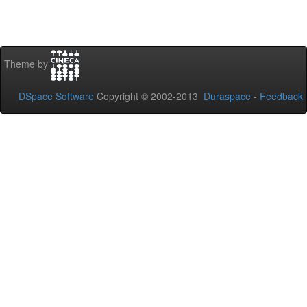
Theme by
DSpace Software
Copyright © 2002-2013
Duraspace
-
Feedback