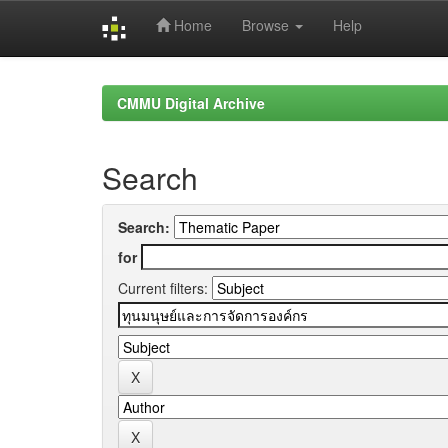
Home
Browse
Help
Skip
navigation
CMMU Digital Archive
Search
Search:
for
Current filters: