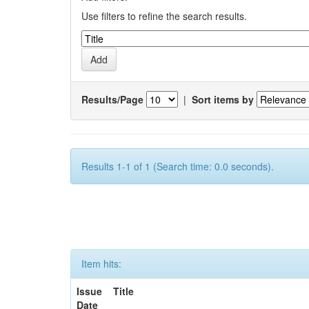
Use filters to refine the search results.
Results/Page
|
Sort items by
Results 1-1 of 1 (Search time: 0.0 seconds).
Item hits:
Issue
Title
Date