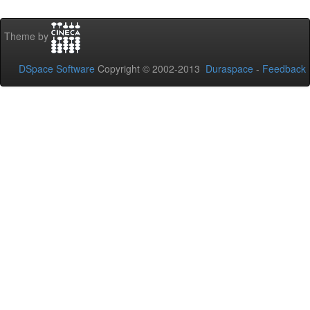
Theme by
DSpace Software
Copyright © 2002-2013
Duraspace
-
Feedback