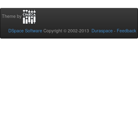
Theme by
DSpace Software
Copyright © 2002-2013
Duraspace
-
Feedback