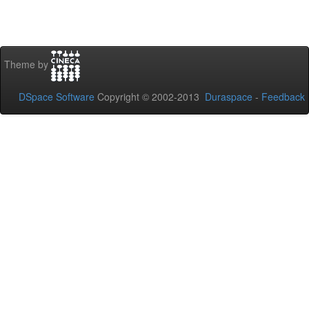
Theme by
DSpace Software
Copyright © 2002-2013
Duraspace
-
Feedback