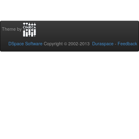
Theme by
DSpace Software
Copyright © 2002-2013
Duraspace
-
Feedback