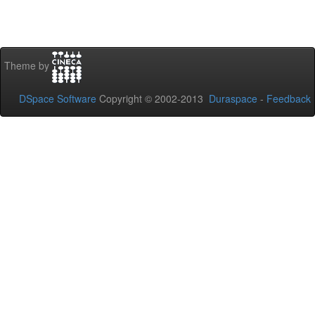
Theme by
DSpace Software
Copyright © 2002-2013
Duraspace
-
Feedback