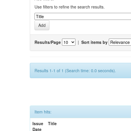
Use filters to refine the search results.
Results/Page
|
Sort items by
Results 1-1 of 1 (Search time: 0.0 seconds).
Item hits:
Issue
Title
Date