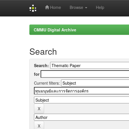
Home
Browse
Help
Skip
navigation
CMMU Digital Archive
Search
Search:
for
Current filters: