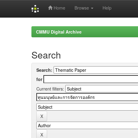
Home
Browse
Help
Skip
navigation
CMMU Digital Archive
Search
Search:
for
Current filters: