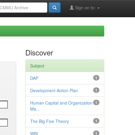
Sign on to:
Discover
Subject
DAP
1
Development Action Plan
1
Human Capital and Organization
1
Ma...
The Big Five Theory
1
WBI
1