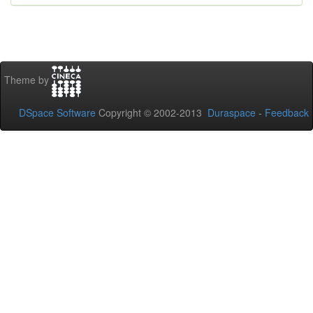
Theme by
DSpace Software
Copyright © 2002-2013
Duraspace
-
Feedback