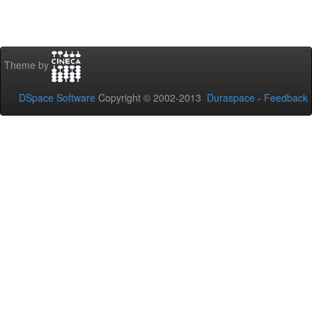
Theme by
DSpace Software
Copyright © 2002-2013
Duraspace
-
Feedback