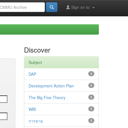
Sign on to:
Discover
Subject
DAP
1
Development Action Plan
1
The Big Five Theory
1
WBI
1
การขาย
1