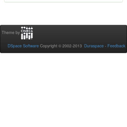
Theme by
DSpace Software
Copyright © 2002-2013
Duraspace
-
Feedback