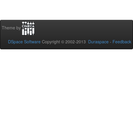
Theme by
DSpace Software
Copyright © 2002-2013
Duraspace
-
Feedback