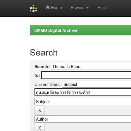
Home
Browse
Help
Skip
navigation
CMMU Digital Archive
Search
Search:
for
Current filters: