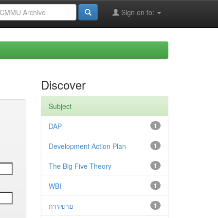
Sign on to:
Discover
Subject
DAP
1
Development Action Plan
1
The Big Five Theory
1
WBI
1
การขาย
1