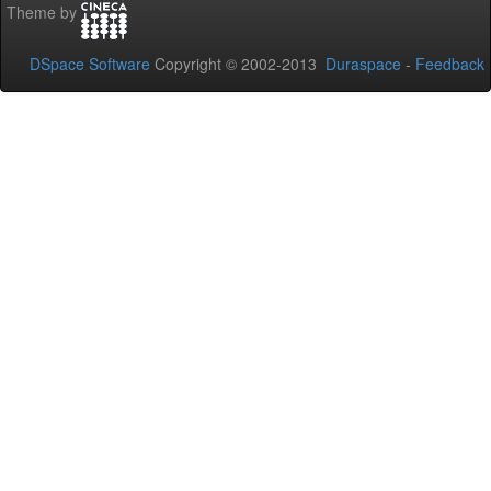
Theme by
DSpace Software
Copyright © 2002-2013
Duraspace
-
Feedback