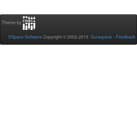
Theme by
DSpace Software
Copyright © 2002-2013
Duraspace
-
Feedback