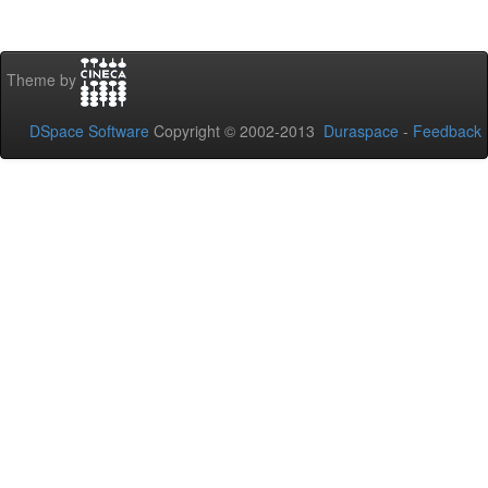
Theme by
DSpace Software
Copyright © 2002-2013
Duraspace
-
Feedback