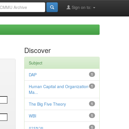
Sign on to:
Discover
Subject
DAP
1
Human Capital and Organization
1
Ma...
The Big Five Theory
1
WBI
1
การขาย
1