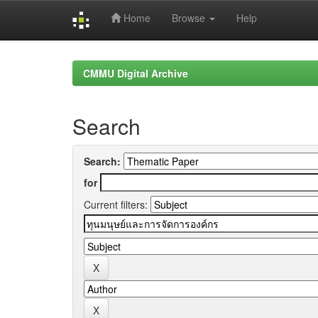
Home
Browse
Help
Skip
navigation
CMMU Digital Archive
Search
Search:
for
Current filters: