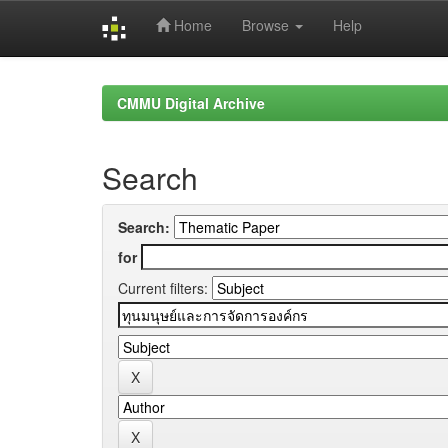
Home
Browse
Help
Skip
navigation
CMMU Digital Archive
Search
Search:
for
Current filters: