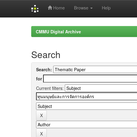
Home
Browse
Help
Skip
navigation
CMMU Digital Archive
Search
Search:
for
Current filters: