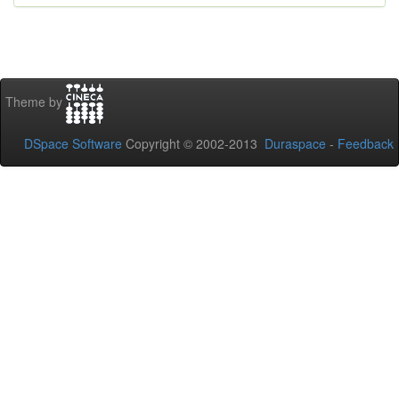
Theme by
DSpace Software
Copyright © 2002-2013
Duraspace
-
Feedback