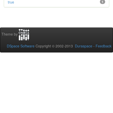
true
1
Theme by
DSpace Software
Copyright © 2002-2013
Duraspace
-
Feedback