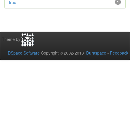
true
1
Theme by
DSpace Software
Copyright © 2002-2013
Duraspace
-
Feedback