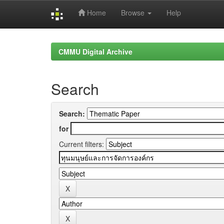
Home
Browse
Help
Skip
navigation
CMMU Digital Archive
Search
Search:
for
Current filters: