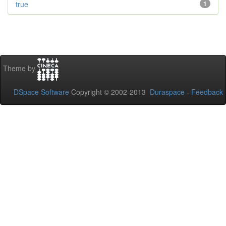
true
1
Theme by
DSpace Software
Copyright © 2002-2013
Duraspace
-
Feedback