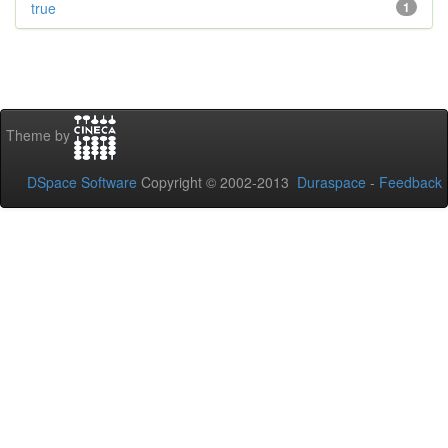
true
1
Theme by
DSpace Software
Copyright © 2002-2013
Duraspace
-
Feedback